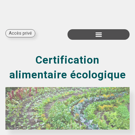
Accès privé
Subventions disponibles
Certification
alimentaire écologique