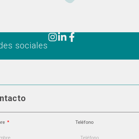
des sociales
ntacto
bre
Teléfono