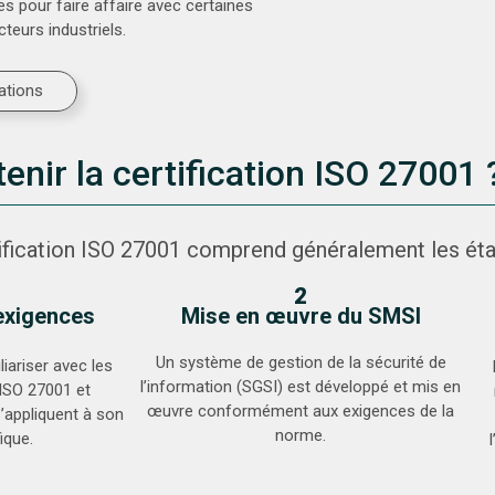
s pour faire affaire avec certaines
teurs industriels.
ations
nir la certification ISO 27001 
ification ISO 27001 comprend généralement les éta
2
exigences
Mise en œuvre du SMSI
Un système de gestion de la sécurité de
liariser avec les
l’information (SGSI) est développé et mis en
ISO 27001 et
œuvre conformément aux exigences de la
’appliquent à son
norme.
ique.