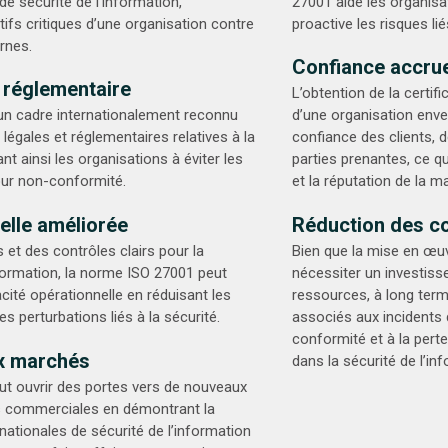
e sécurité de l’information,
27001 aide les organisat
tifs critiques d’une organisation contre
proactive les risques lié
rnes.
Confiance accrue
 réglementaire
L’obtention de la certi
un cadre internationalement reconnu
d’une organisation enver
égales et réglementaires relatives à la
confiance des clients,
ant ainsi les organisations à éviter les
parties prenantes, ce q
ur non-conformité.
et la réputation de la m
nelle améliorée
Réduction des c
 et des contrôles clairs pour la
Bien que la mise en œuv
nformation, la norme ISO 27001 peut
nécessiter un investis
acité opérationnelle en réduisant les
ressources, à long terme
es perturbations liés à la sécurité.
associés aux incidents
conformité et à la pert
x marchés
dans la sécurité de l’in
eut ouvrir des portes vers de nouveaux
s commerciales en démontrant la
ationales de sécurité de l’information