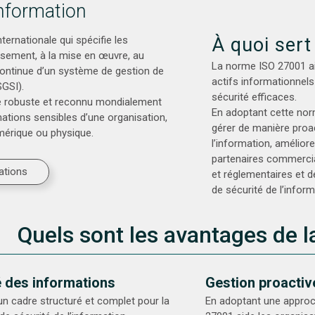
information
ernationale qui spécifie les
À quoi sert
issement, à la mise en œuvre, au
La norme ISO 27001 ai
 continue d’un système de gestion de
actifs informationnel
SGSI).
sécurité efficaces.
e robuste et reconnu mondialement
En adoptant cette norm
mations sensibles d’une organisation,
gérer de manière proact
mérique ou physique.
l’information, améliore
partenaires commerci
ations
et réglementaires et 
de sécurité de l’inform
Quels sont les avantages de 
é des informations
Gestion proactiv
n cadre structuré et complet pour la
En adoptant une approc