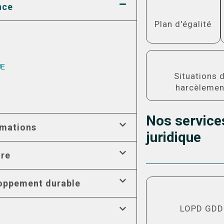
nce
Plus
d'informations
Plan d'égalité
UE
Plus d'informati
Situations 
harcèlemen
Nos service
rmations
juridique
ire
oppement durable
Plus d'informati
LOPD GDD