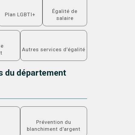
Plus
Plus
Égalité de
d'informations
d'informations
Plan LGBTI+
salaire
ons
Plus d'informations
de
Autres services d’égalité
t
s du département
ons
Plus d'informations
Prévention du
blanchiment d'argent