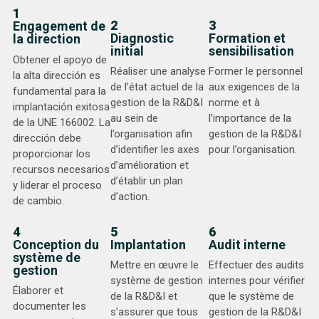
1
2
3
Engagement de
Diagnostic
Formation et
la direction
initial
sensibilisation
Obtener el apoyo de
Réaliser une analyse
Former le personnel
la alta dirección es
de l’état actuel de la
aux exigences de la
fundamental para la
gestion de la R&D&I
norme et à
implantación exitosa
au sein de
l’importance de la
de la UNE 166002. La
l’organisation afin
gestion de la R&D&I
dirección debe
d’identifier les axes
pour l’organisation.
proporcionar los
d’amélioration et
recursos necesarios
d’établir un plan
y liderar el proceso
d’action.
de cambio.
4
5
6
Conception du
Implantation
Audit interne
système de
Mettre en œuvre le
Effectuer des audits
gestion
système de gestion
internes pour vérifier
Élaborer et
de la R&D&I et
que le système de
documenter les
s’assurer que tous
gestion de la R&D&I