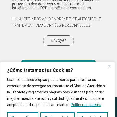
traitons vos données dans la section « Politique de
protection des données » ou dans l'e-mail :
info@ingade.es. DPD : dpo@ingadeconnect.es.
J'AI ÉTÉ INFORMÉ, COMPRENDS ET AUTORISE LE
TRAITEMENT DES DONNÉES PERSONNELLES.
Envoyer
Entreprise de cybersécurité 2025
¿Cómo tratamos tus Cookies?
Usamos cookies propias y de terceros para mejorar su
experiencia de navegación, mostrarte el Chat de Atención a
la Clientela y registrar las páginas mas visitadas para poder
mejorar nuestra atención y calidad. Igualmente si no quiere
© 2024 Tous droits réservés.
aceptarlas todas, puedes cancelarlas.
Política de cookies
Politique de cookies
|
Politique
Canal des
Domaine
de confidentialité
|
Mentions