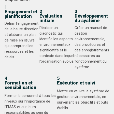
1
2
3
Engagement et
Évaluation
Développement
planification
initiale
du système
Définir l’engagement
Réaliser un
Créer un manuel de
de la haute direction
diagnostic qui
gestion
et élaborer un plan
identifie les aspects
environnementale,
de mise en œuvre
environnementaux
des procédures et
qui comprend les
significatifs et le
des enregistrements
ressources et les
contexte dans lequel
nécessaires au
délais.
l’organisation évolue.
fonctionnement du
système.
4
5
Formation et
Exécution et suivi
sensibilisation
Mettre en œuvre le système de
Former le personnel à tous les
gestion environnementale, en
niveaux sur l’importance de
surveillant les objectifs et buts
l’EMAS et sur leurs
établis.
responsabilités au sein du