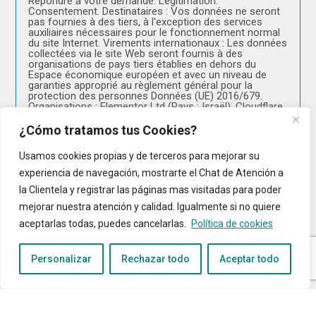
Répondre à votre demande. Légitimation:
Consentement. Destinataires : Vos données ne seront
pas fournies à des tiers, à l'exception des services
auxiliaires nécessaires pour le fonctionnement normal
du site Internet. Virements internationaux : Les données
collectées via le site Web seront fournis à des
organisations de pays tiers établies en dehors du
Espace économique européen et avec un niveau de
garanties approprié au règlement général pour la
protection des personnes Données (UE) 2016/679.
Organisations : Elementor Ltd (Pays : Israël), Cloudflare,
Inc. (Pays : Canada, États-Unis Rejoint) . Droits :
accéder, rectifier et supprimer les données, ainsi que
¿Cómo tratamos tus Cookies?
d'autres droits, comme expliqué dans le Informations
Complémentaires. Informations supplémentaires : vous
Usamos cookies propias y de terceros para mejorar su
pouvez avoir accès à des informations
supplémentaires sur la façon dont Nous traitons vos
experiencia de navegación, mostrarte el Chat de Atención a
données dans la section « Politique de protection des
la Clientela y registrar las páginas mas visitadas para poder
données » ou dans l'e-mail : info@ingade.es. DPD :
dpo@ingadeconnect.es.
mejorar nuestra atención y calidad. Igualmente si no quiere
aceptarlas todas, puedes cancelarlas.
Política de cookies
J'AI ÉTÉ INFORMÉ, COMPRENDS ET AUTORISE LE
TRAITEMENT DES DONNÉES PERSONNELLES
Personalizar
Rechazar todo
Aceptar todo
Envoyer