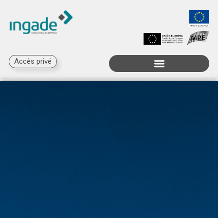
Accès privé
Subventions disponibles