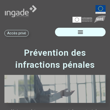
Accès privé
Subventions disponibles
Prévention des
infractions pénales