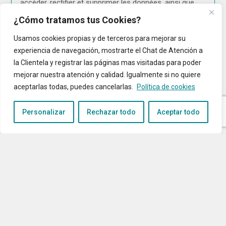
accéder, rectifier et supprimer les données, ainsi que
d'autres droits, comme expliqué dans le Informations
Complémentaires. Informations supplémentaires : vous
¿Cómo tratamos tus Cookies?
pouvez avoir accès à des informations
supplémentaires sur la façon dont Nous traitons vos
Usamos cookies propias y de terceros para mejorar su
données dans la section « Politique de protection des
données » ou dans l'e-mail : info@ingade.es. DPD :
experiencia de navegación, mostrarte el Chat de Atención a
dpo@ingadeconnect.es.
la Clientela y registrar las páginas mas visitadas para poder
mejorar nuestra atención y calidad. Igualmente si no quiere
J'AI ÉTÉ INFORMÉ, COMPRENDS ET AUTORISE LE
aceptarlas todas, puedes cancelarlas.
Política de cookies
TRAITEMENT DES DONNÉES PERSONNELLES
Personalizar
Rechazar todo
Aceptar todo
Envoyer
Entreprise de cybersécurité 2025