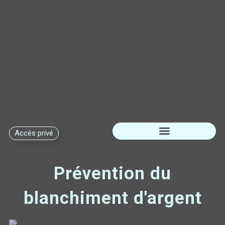
Accès privé
Subventions disponibles
Prévention du
blanchiment d'argent