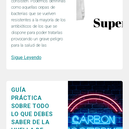
consisten. Podemos definirlas
como aquellas cepas de
bacterias que se vuelven
resistentes a la mayoría de los
antibióticos de los que se
dispone para poder tratarlas
provocando un grave peligro
para la salud de las
Sigue Leyendo
GUÍA
PRÁCTICA
SOBRE TODO
LO QUE DEBES
SABER DE LA