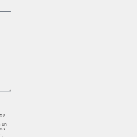
a
tos
n un
tos
.