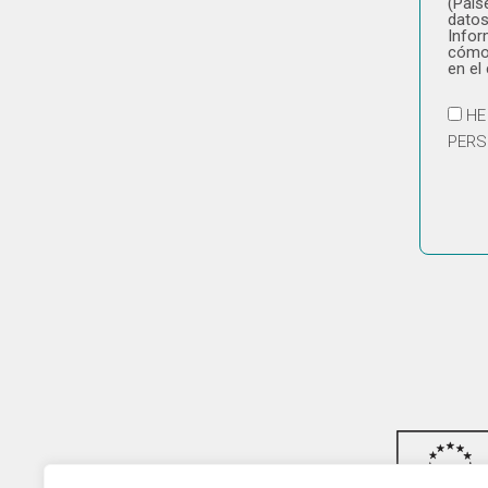
(País
datos
Infor
cómo 
en el
HE
PERS