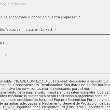
o ha encontrado o conocido nuestra empresa?
aje
nsable: INGADE CONNECT, S. L.. Finalidad: Responder a su solicitud.
imación: Consentimiento. Destinatarios: Sus datos no se facilitarán 
ros, salvo los servicios auxiliares necesarios para el normal
onamiento de la página web. Transferencias internacionales: Los da
idos mediante la página web serán facilitados a organizaciones de
ros países establecidos fuera del Espacio Económico Europeo y co
 de garantías adecuadas al Reglamento General de Protección de Da
2016/679. Organizaciones: Elementor Ltd (País: Israel), Cloudflare, Inc