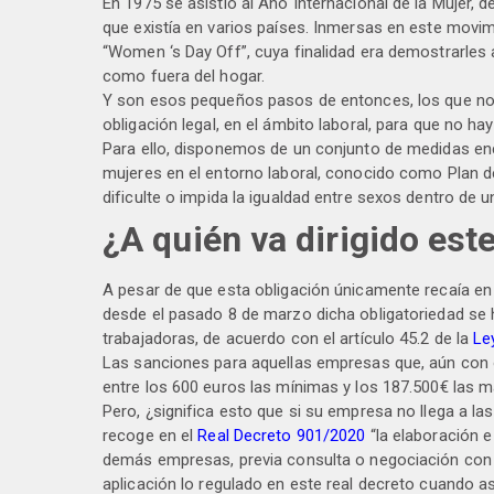
En 1975 se asistió al Año Internacional de la Mujer,
que existía en varios países. Inmersas en este movi
“Women ‘s Day Off”, cuya finalidad era demostrarles 
como fuera del hogar.
Y son esos pequeños pasos de entonces, los que nos
obligación legal, en el ámbito laboral, para que no h
Para ello, disponemos de un conjunto de medidas enc
mujeres en el entorno laboral, conocido como Plan de 
dificulte o impida la igualdad entre sexos dentro de 
¿A quién va dirigido est
A pesar de que esta obligación únicamente recaía en
desde el pasado 8 de marzo dicha obligatoriedad se 
trabajadoras, de acuerdo con el artículo 45.2 de la
Le
Las sanciones para aquellas empresas que, aún con ob
entre los 600 euros las mínimas y los 187.500€ las
Pero, ¿significa esto que si su empresa no llega a l
recoge en el
Real Decreto 901/2020
“la elaboración e
demás empresas, previa consulta o negociación con l
aplicación lo regulado en este real decreto cuando as