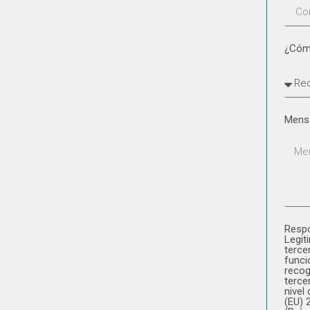
¿Cóm
Mens
Respo
Legit
terce
funci
recog
terce
nivel
(EU) 