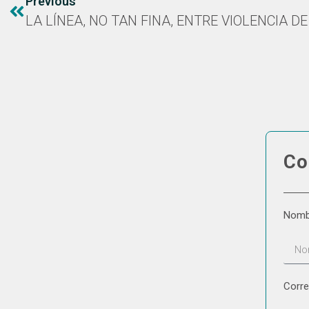
Previous
Co
Nom
Corre