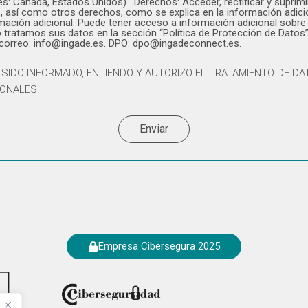
es: Canadá, Estados Unidos) . Derechos: Acceder, rectificar y suprimi
, así como otros derechos, como se explica en la información adici
mación adicional: Puede tener acceso a información adicional sobre
tratamos sus datos en la sección “Política de Protección de Datos”
 correo: info@ingade.es. DPO: dpo@ingadeconnect.es.
 SIDO INFORMADO, ENTIENDO Y AUTORIZO EL TRATAMIENTO DE D
ONALES.
Enviar
Empresa Cibersegura 2025