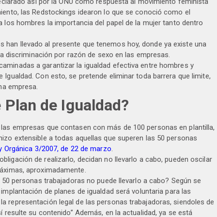
 declarado así por la ONU como respuesta al movimiento feminista
miento, las Redstockings idearon lo que se conoció como el
a los hombres la importancia del papel de la mujer tanto dentro
 han llevado al presente que tenemos hoy, donde ya existe una
aya discriminación por razón de sexo en las empresas.
aminadas a garantizar la igualdad efectiva entre hombres y
Igualdad. Con esto, se pretende eliminar toda barrera que limite,
una empresa.
e Plan de Igualdad?
 las empresas que contasen con más de 100 personas en plantilla,
hizo extensible a todas aquellas que superen las 50 personas
y Orgánica 3/2007, de 22 de marzo
.
ligación de realizarlo, decidan no llevarlo a cabo, pueden oscilar
 máximas, aproximadamente.
as 50 personas trabajadoras no puede llevarlo a cabo? Según se
 implantación de planes de igualdad será voluntaria para las
a representación legal de las personas trabajadoras, siendoles de
í resulte su contenido” Además, en la actualidad, ya se está