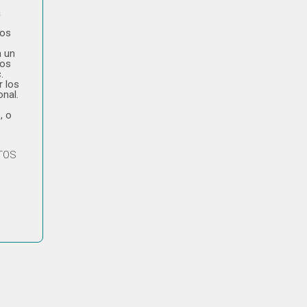
a
tos
n un
tos
.
r los
onal.
, o
ATOS