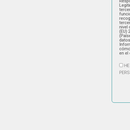
Respo
Legit
terce
funci
recog
terce
nivel
(EU) 
(País
datos
Infor
cómo 
en el
HE
PERS