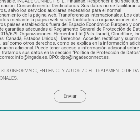
nsable: INGADE CONNECT, S. L.. Finalidad: Responder a su solicitud.
imación: Consentimiento. Destinatarios: Sus datos no se facilitarán 
ros, salvo los servicios auxiliares necesarios para el normal
onamiento de la página web. Transferencias internacionales: Los da
idos mediante la página web serán facilitados a organizaciones de
ros países establecidos fuera del Espacio Económico Europeo y co
 de garantías adecuadas al Reglamento General de Protección de Da
2016/679. Organizaciones: Elementor Ltd (País: Israel), Cloudflare, Inc
es: Canadá, Estados Unidos) . Derechos: Acceder, rectificar y suprimi
, así como otros derechos, como se explica en la información adici
mación adicional: Puede tener acceso a información adicional sobre
tratamos sus datos en la sección “Política de Protección de Datos”
 correo: info@ingade.es. DPO: dpo@ingadeconnect.es.
 SIDO INFORMADO, ENTIENDO Y AUTORIZO EL TRATAMIENTO DE D
ONALES.
Enviar