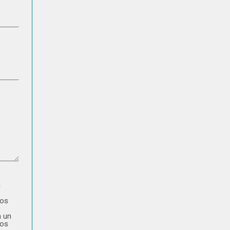
a
tos
n un
tos