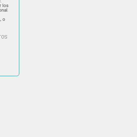
.
r los
onal.
, o
ATOS