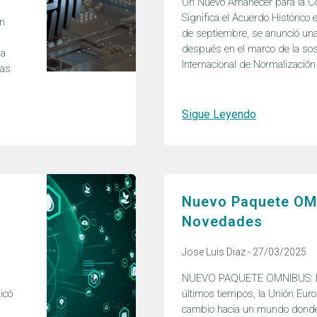
Un Nuevo Amanecer para la Co
Significa el Acuerdo Histórico
ón
de septiembre, se anunció una
después en el marco de la sost
ia
Internacional de Normalización
las
Sigue Leyendo
Nuevo Paquete OM
Novedades
Jose Luis Diaz
27/03/2025
NUEVO PAQUETE OMNIBUS: 
icó
últimos tiempos, la Unión Europ
e
cambio hacia un mundo donde 