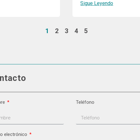
Sigue Leyendo
1
2
3
4
5
ntacto
bre
Teléfono
o electrónico