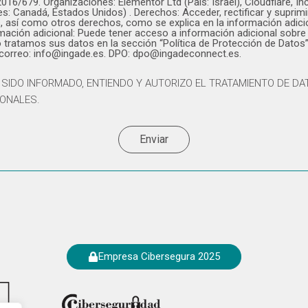
2016/679. Organizaciones: Elementor Ltd (País: Israel), Cloudflare, Inc
es: Canadá, Estados Unidos) . Derechos: Acceder, rectificar y suprimi
, así como otros derechos, como se explica en la información adici
mación adicional: Puede tener acceso a información adicional sobre
tratamos sus datos en la sección “Política de Protección de Datos”
 correo: info@ingade.es. DPO: dpo@ingadeconnect.es.
 SIDO INFORMADO, ENTIENDO Y AUTORIZO EL TRATAMIENTO DE D
ONALES.
Enviar
Empresa Cibersegura 2025