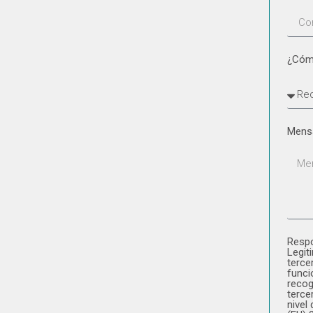
¿Cóm
Mens
Respo
Legit
terce
funci
recog
terce
nivel