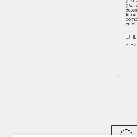
(EU) 
(País
datos
Infor
cómo 
en el
HE
PERS