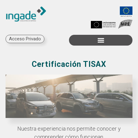
Acceso Privado
Trabaja con Nosotros
Certificación TISAX
Nuestra experiencia nos permite conocer y
comprender cómo funcionan.