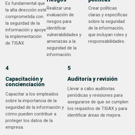
Es fundamental que
Realizar una
Crear políticas
la alta dirección esté
evaluación de
claras y específicas
comprometida con
riesgos para
sobre la seguridad
la seguridad de la
identificar
de la información,
información y apoye
vulnerabilidades y
que incluyan roles y
la implementación
amenazas a la
responsabilidades.
de TISAX.
seguridad de la
información.
4
5
Capacitación y
Auditoría y revisión
concienciación
Llevar a cabo auditorías
Capacitar a los empleados
periódicas y revisiones para
sobre la importancia de la
asegurarse de que se cumplen
seguridad de la información y
los requisitos de TISAX y para
cómo pueden contribuir a
identificar áreas de mejora.
proteger los datos de la
empresa.