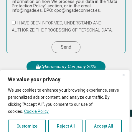
information on how We process your data in the “Data
Protection Policy” section, or in the email:
info@ingade.es. DPO: dpo@ingadeconnect.es.
I HAVE BEEN INFORMED, UNDERSTAND AND
AUTHORIZE THE PROCESSING OF PERSONAL DATA.
Send
Cybersecurity Company 2025
We value your privacy
We use cookies to enhance your browsing experience, serve
personalized ads or content, and analyze our traffic. By
clicking "Accept All", you consent to our use of
cookies.
Cookie Policy
© 2024 All Rights Reserved
Cookies Policy
|
Privacy
Customize
Reject All
Accept All
Complaints Channel
Legal Area
Policy
|
Legal Notice