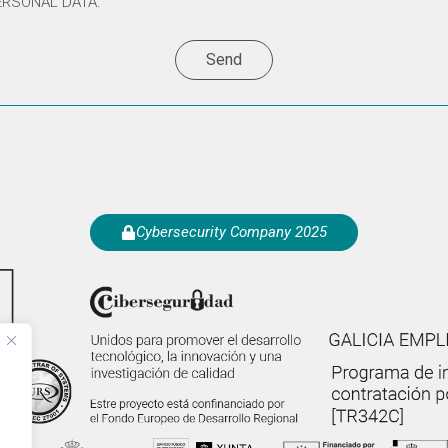
ERSONAL DATA.
Send
Cybersecurity Company 2025