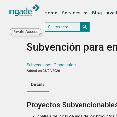
Home
Services
Blog
Avai
Search Button
Search
for:
Private Access
Subvención para e
Subvenciones Disponibles
Added on 23/04/2026
Details
Proyectos Subvencionable
Análisis del ciclo de vida de los productos 