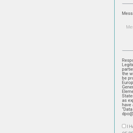
Mess
Respo
Legit
parti
the w
be pr
Europ
Gener
Eleme
State
as ex
have 
“Data
dpo@
I 