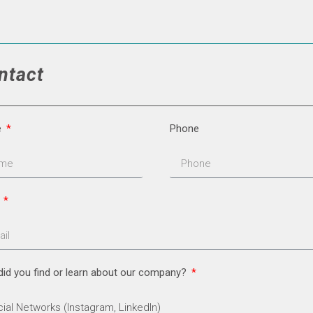
ntact
e
Phone
l
id you find or learn about our company?