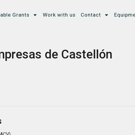
lable Grants
Work with us
Contact
Equipme
mpresas de Castellón
s
(ACV).