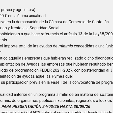
 pesca y agricultura).
0 € en la última anualidad.
tivo en la demarcación de la Cámara de Comercio de Castellón.
rias y frente a la Seguridad Social.
ohibiciones a que hace referencia el artículo 13 de la Ley38/20
isis.
 el importe total de las ayudas de
minimis
concedidas a una “úni
n.
óstico aquellas empresas que hubieran realizado dicho diagnósti
Implantación de Ayudas las empresas que hubieran resultado bene
período de programación FEDER 2021-2027, con posterioridad al 
plantación de ayudas aquellas Pymes que:
su participación previa en la Fase I de la convocatoria de prog
anualidad anterior en un programa similar de en materia de soste
mas, de organismos públicos nacionales, regionales o locales
 PARA PRESENTACIÓN 24/03/26 HASTA 30/09/26
 empresa será del 60% sobre el coste elegible indicado, siendo e