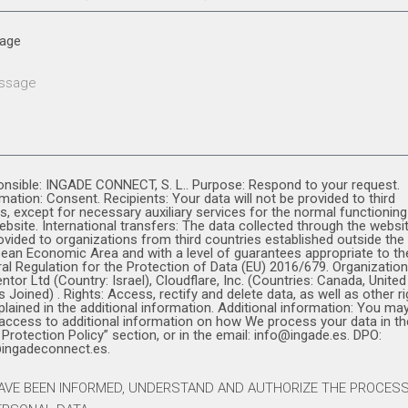
age
nsible: INGADE CONNECT, S. L.. Purpose: Respond to your request.
imation: Consent. Recipients: Your data will not be provided to third
es, except for necessary auxiliary services for the normal functioning
ebsite. International transfers: The data collected through the websit
ovided to organizations from third countries established outside the
ean Economic Area and with a level of guarantees appropriate to th
al Regulation for the Protection of Data (EU) 2016/679. Organization
ntor Ltd (Country: Israel), Cloudflare, Inc. (Countries: Canada, United
s Joined) . Rights: Access, rectify and delete data, as well as other ri
plained in the additional information. Additional information: You ma
access to additional information on how We process your data in th
 Protection Policy” section, or in the email: info@ingade.es. DPO:
ingadeconnect.es.
HAVE BEEN INFORMED, UNDERSTAND AND AUTHORIZE THE PROCES