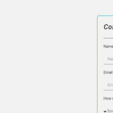
Co
Nam
Emai
How d