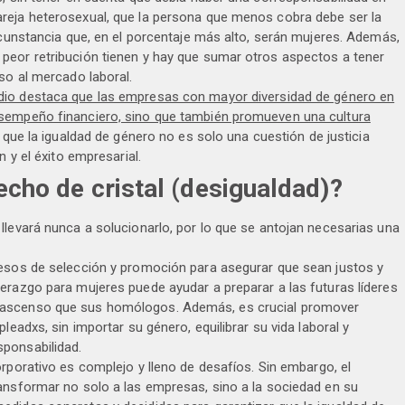
reja heterosexual, que la persona que menos cobra debe ser la
rcunstancia que, en el porcentaje más alto, serán mujeres. Además,
peor retribución tienen y hay que sumar otros aspectos a tener
so al mercado laboral.
io destaca que las empresas con mayor diversidad de género en
esempeño financiero, sino que también promueven una cultura
que la igualdad de género no es solo una cuestión de justicia
n y el éxito empresarial.
echo de cristal (desigualdad)?
llevará nunca a solucionarlo, por lo que se antojan necesarias una
cesos de selección y promoción para asegurar que sean justos y
erazgo para mujeres puede ayudar a preparar a las futuras líderes
 ascenso que sus homólogos. Además, es crucial promover
leadxs, sin importar su género, equilibrar su vida laboral y
ponsabilidad.
rporativo es complejo y lleno de desafíos. Sin embargo, el
ransformar no solo a las empresas, sino a la sociedad en su