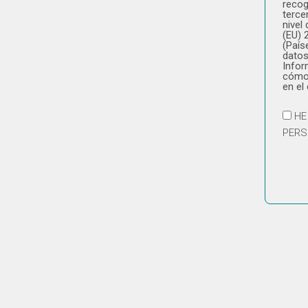
recog
terce
nivel
(EU) 
(País
datos
Infor
cómo 
en el
HE
PERS