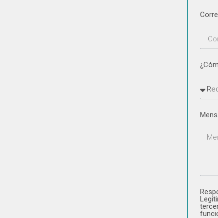
Corre
¿Cóm
Mens
Respo
Legit
terce
funci