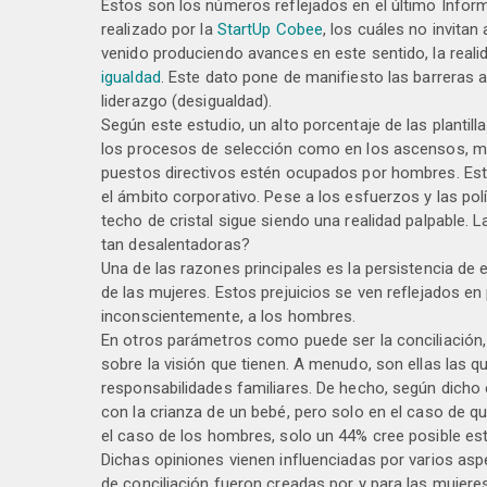
Estos son los números reflejados en el último Info
realizado por la
StartUp Cobee
, los cuáles no invitan
venido produciendo avances en este sentido, la realid
igualdad
. Este dato pone de manifiesto las barreras 
liderazgo (desigualdad).
Según este estudio, un alto porcentaje de las plantil
los procesos de selección como en los ascensos, man
puestos directivos estén ocupados por hombres. Esto,
el ámbito corporativo. Pese a los esfuerzos y las po
techo de cristal sigue siendo una realidad palpable. L
tan desalentadoras?
Una de las razones principales es la persistencia de
de las mujeres. Estos prejuicios se ven reflejados 
inconscientemente, a los hombres.
En otros parámetros como puede ser la conciliación,
sobre la visión que tienen. A menudo, son ellas las q
responsabilidades familiares. De hecho, según dicho e
con la crianza de un bebé, pero solo en el caso de q
el caso de los hombres, solo un 44% cree posible est
Dichas opiniones vienen influenciadas por varios aspe
de conciliación fueron creadas por y para las mujere