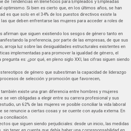
rme de Tendencias en Beneficios para Empleados y Empleadas
 al optimismo. Si bien es cierto que, en los últimos años, se han
ad es que solo en el 34% de los puestos directivos existe la
a las que deben enfrentarse las mujeres para acceder a roles de
las afirman que siguen existiendo los sesgos de género tanto en
ifestando la preferencia, por parte de las empresas, de que sus
 arroja luz sobre las desigualdades estructurales existentes en
líticas implementadas para promover la igualdad de género, el
a pregunta es: ¿por qué, en pleno siglo XXI, las cifras siguen siendo
 estereotipos de género que subestiman la capacidad de liderazgo
en procesos de selección y promoción que favorecen,
 también existe una gran diferencia entre hombres y mujeres
ue se ven obligadas a elegir entre su carrera profesional y sus
studio, un 62% de las mujeres ve posible conciliar la vida laboral
ue se renuncie a ciertas cosas y se cuente con ayuda externa. En
a conciliación.
ctos que siguen siendo perjudiciales: desde un inicio, las medidas
s, sin tener en cuenta que debía haber una corresponsabilidad en