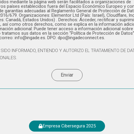
idos mediante la página web serán facilitados a organizaciones de
ros países establecidos fuera del Espacio Económico Europeo y co
 de garantías adecuadas al Reglamento General de Protección de Da
2016/679. Organizaciones: Elementor Ltd (País: Israel), Cloudflare, Inc
es: Canadá, Estados Unidos) . Derechos: Acceder, rectificar y suprimi
, así como otros derechos, como se explica en la información adici
mación adicional: Puede tener acceso a información adicional sobre
tratamos sus datos en la sección “Política de Protección de Datos”
 correo: info@ingade.es. DPO: dpo@ingadeconnect.es.
 SIDO INFORMADO, ENTIENDO Y AUTORIZO EL TRATAMIENTO DE D
ONALES.
Enviar
Empresa Cibersegura 2025