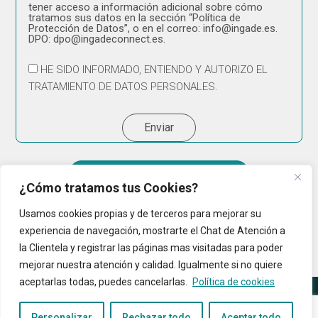
tener acceso a información adicional sobre cómo
tratamos sus datos en la sección “Política de
Protección de Datos”, o en el correo: info@ingade.es.
DPO: dpo@ingadeconnect.es.
HE SIDO INFORMADO, ENTIENDO Y AUTORIZO EL
TRATAMIENTO DE DATOS PERSONALES.
Enviar
Empresa Cibersegura 2025
¿Cómo tratamos tus Cookies?
Usamos cookies propias y de terceros para mejorar su
experiencia de navegación, mostrarte el Chat de Atención a
la Clientela y registrar las páginas mas visitadas para poder
mejorar nuestra atención y calidad. Igualmente si no quiere
aceptarlas todas, puedes cancelarlas.
Política de cookies
© 2024 Todos Los Derechos Reservados
Política de Cookies
|
Política
Personalizar
Rechazar todo
Aceptar todo